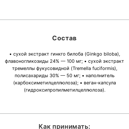
Состав
• сухой экстракт гинкго билоба (Ginkgo biloba),
флавоногликозиды 24% — 100 мг; • сухой экстракт
тремеллы фукусовидной (Tremella fuciformis),
полисахариды 30% — 50 мг; • наполнитель
(карбоксиметилцеллюлоза); • веган-капсула
(гидроксипропилметилцеллюлоза).
Как принимать: