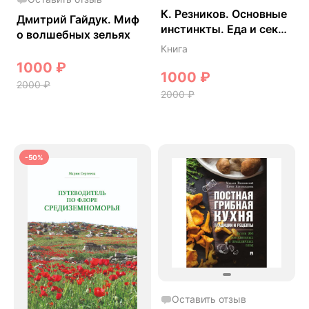
К. Резников. Основные
Дмитрий Гайдук. Миф
инстинкты. Еда и секс
о волшебных зельях
в культурах разных
Книга
народов: популярная
1000
₽
энциклопедия.
1000
₽
2000
₽
2000
₽
-50%
Оставить отзыв