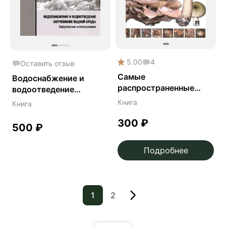
5.00
4
Оставить отзыв
Самые
Водоснабжение и
распространенные
водоотведение
съедобные грибы:
загрязнение
Книга
Книга
справочник-
окружающей сред - В.
определитель
300
₽
Я. Кофман
500
₽
начинающего грибника
Подробнее
1
2