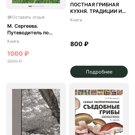
ПОСТНАЯ ГРИБНАЯ
КУХНЯ. ТРАДИЦИИ И
Оставить отзыв
РЕЦЕПТЫ
Книга
М. Сергеева.
Путеводитель по
флоре
Книга
800
₽
Средиземноморья.
1000
₽
2000
₽
Подробнее