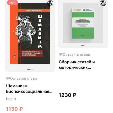
-50%
Оставить отзыв
Сборник статей и
методических
рекомендаций в
области химико-
Оставить отзыв
токсикологи ческих и
Шаманизм.
судебно-химических
Биопсихосоциальная
1230
₽
исследований
парадигма сознания и
Книга
целительства. - Майкл
Винкельман
1150
₽