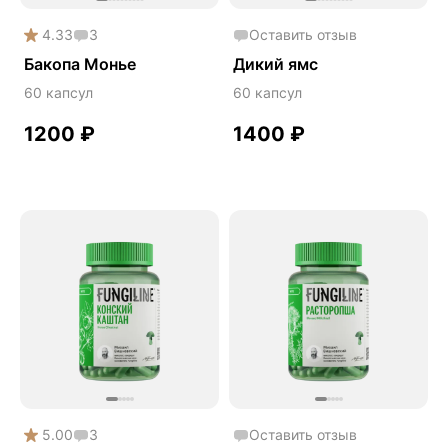
Снижение веса
4.33
3
Оставить отзыв
Снижение давления
Бакопа Монье
Дикий ямс
Снижение холестерина
60 капсул
60 капсул
Спокойствие и сон
1200
₽
1400
₽
Спортивное питание
Улучшение настроения
Чистая кожа
Шлемник байкальский
Энергия и выносливость
5.00
3
Оставить отзыв