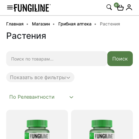
0
Главная
Магазин
Грибная аптека
Растения
Растения
Искать:
Поиск
Показать все фильтры
Anti age
Phyto
Антипаразит
Антистресс