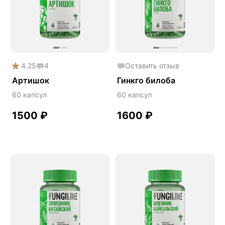
Артишок
Бакопа Монье
Гинкго билоба
Гормональный баланс
4.25
4
Оставить отзыв
Готу кола
Артишок
Гинкго билоба
Деменция
60 капсул
60 капсул
Детокс
1500
₽
1600
₽
Дикий ямс
Желчегонное
Женское здоровье
Защита печени
Зверобой
Здоровое пищеварение
Йохимбе