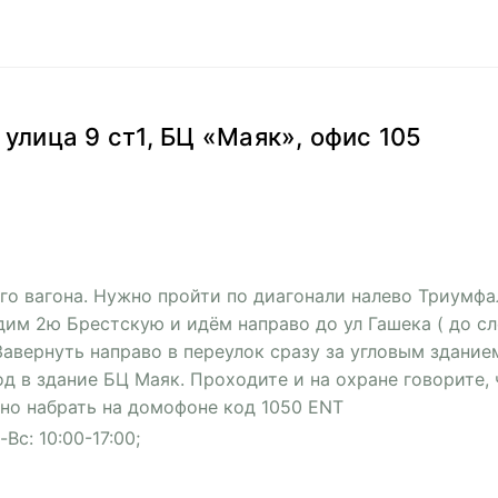
я улица 9 ст1, БЦ «Маяк», офис 105
го вагона. Нужно пройти по диагонали налево Триумф
дим 2ю Брестскую и идём направо до ул Гашека ( до с
Завернуть направо в переулок сразу за угловым здание
од в здание БЦ Маяк. Проходите и на охране говорите, 
жно набрать на домофоне код 1050 ENT
Вс: 10:00-17:00;