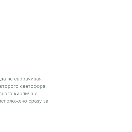
да не сворачивая.
 второго светофора
сного кирпича с
асположено сразу за