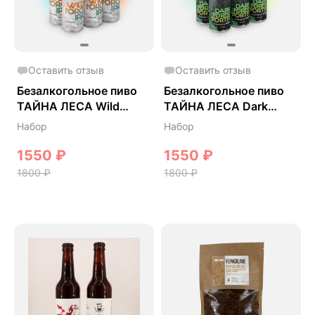
Оставить отзыв
Оставить отзыв
Безалкогольное пиво
Безалкогольное пиво
ТАЙНА ЛЕСА Wild
ТАЙНА ЛЕСА Dark
Force IPA
Forest Porter
Набор
Набор
1550
₽
1550
₽
1800
₽
1800
₽