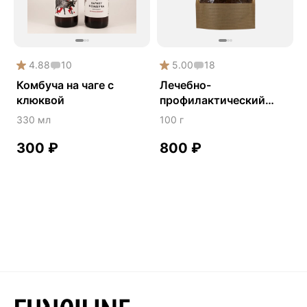
4.88
10
5.00
18
Комбуча на чаге с
Лечебно-
клюквой
профилактический
чайный напиток
330 мл
100 г
«Русский лес»
300
₽
800
₽