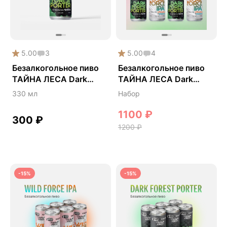
5.00
3
5.00
4
Безалкогольное пиво
Безалкогольное пиво
ТАЙНА ЛЕСА Dark
ТАЙНА ЛЕСА Dark
Forest Porter • ZERO
Forest Porter + Wild
330 мл
Набор
POINT x FUNGILINE
Force IPA
1100
₽
300
₽
1200
₽
-15%
-15%