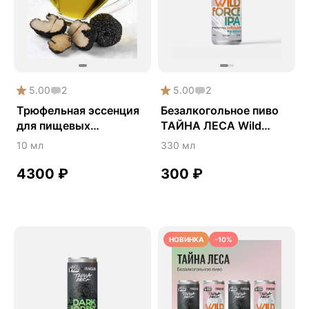
5.00
2
5.00
2
Трюфельная эссенция
Безалкогольное пиво
для пищевых
ТАЙНА ЛЕСА Wild
продуктов и алкоголя
Force IPA • ZERO POINT
10 мл
330 мл
x FUNGILINE
4300
₽
300
₽
НОВИНКА
-10%