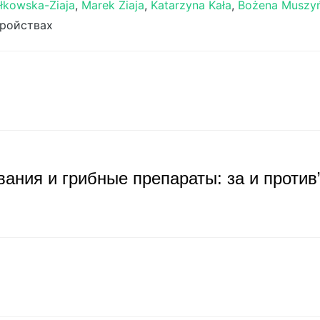
łkowska-Ziaja
,
Marek Ziaja
,
Katarzyna Kała
,
Bożena Muszy
тройствах
ания и грибные препараты: за и против