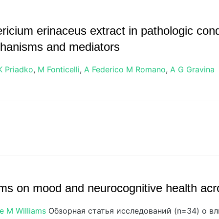
ericium erinaceus extract in pathologic cond
echanisms and mediators
K Priadko
,
M Fonticelli
,
A Federico
M Romano
,
A G Gravina
oms on mood and neurocognitive health acro
re M Williams
Обзорная статья исследований (n=34) о вл