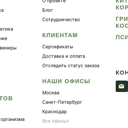
КИ
О проекте
КО
ка
Блог
ГР
Сотрудничество
КО
метика
КЛИЕНТАМ
ПС
ние
Сертификаты
увениры
Доставка и оплата
Отследить статус заказа
КО
›
НАШИ ОФИСЫ
Москва
ТОВ
Санкт-Петербург
Краснодар
 организма
›
Все офисы