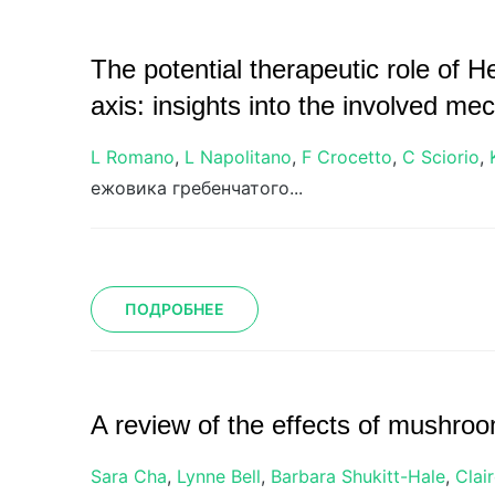
The potential therapeutic role of H
axis: insights into the involved m
L Romano
,
L Napolitano
,
F Crocetto
,
C Sciorio
,
ежовика гребенчатого...
ПОДРОБНЕЕ
A review of the effects of mushro
Sara Cha
,
Lynne Bell
,
Barbara Shukitt-Hale
,
Clai