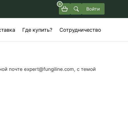
0
Войти
ставка
Где купить?
Сотрудничество
ой почте expert@fungiline.com, с темой