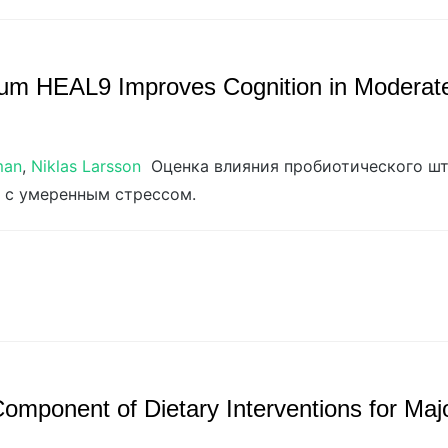
tarum HEAL9 Improves Cognition in Moderat
man
,
Niklas Larsson
Оценка влияния пробиотического штам
в с умеренным стрессом.
omponent of Dietary Interventions for Maj